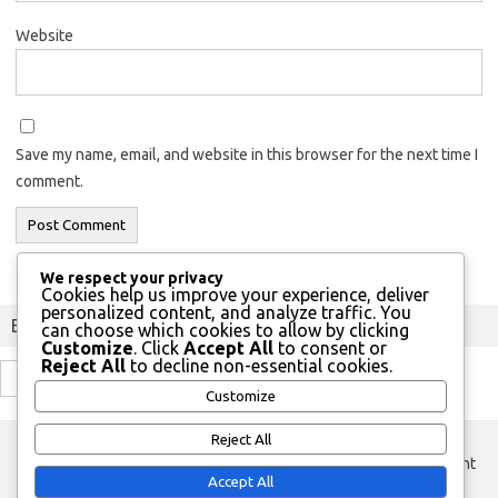
Website
Save my name, email, and website in this browser for the next time I
comment.
We respect your privacy
Cookies help us improve your experience, deliver
personalized content, and analyze traffic. You
Buscar
can choose which cookies to allow by clicking
Customize
. Click
Accept All
to consent or
Reject All
to decline non-essential cookies.
Search
Customize
for:
Reject All
custom footer text left
custom footer text right
Accept All