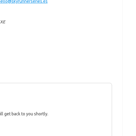
ello@skyrunnerseries.es
6XE
ll get back to you shortly.